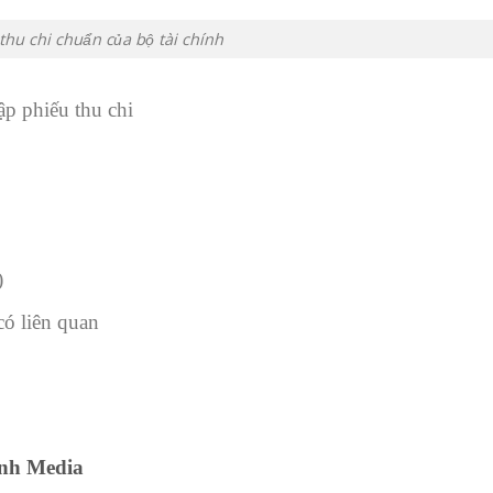
hu chi chuẩn của bộ tài chính
ập phiếu thu chi
)
ó liên quan
ịnh Media