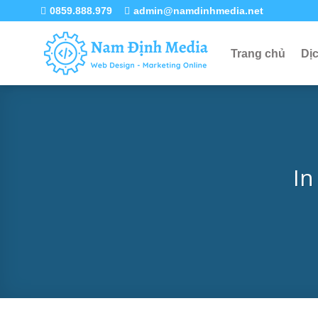
Skip
0859.888.979
admin@namdinhmedia.net
to
content
Trang chủ
Dị
In