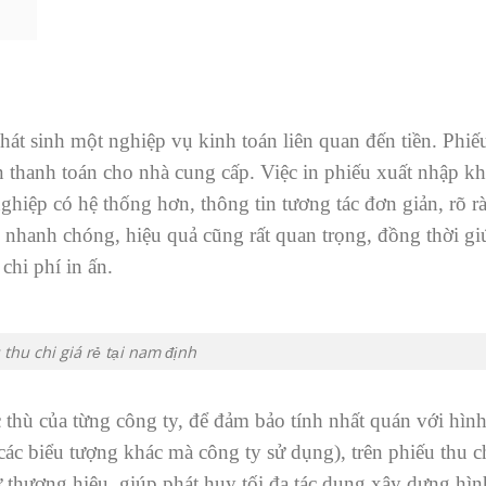
 phát sinh một nghiệp vụ kinh toán liên quan đến tiền. Phiế
 thanh toán cho nhà cung cấp. Việc in phiếu xuất nhập kh
ghiệp có hệ thống hơn, thông tin tương tác đơn giản, rõ r
h nhanh chóng, hiệu quả cũng rất quan trọng, đồng thời gi
chi phí in ấn.
 thu chi giá rẻ tại nam định
thù của từng công ty, để đảm bảo tính nhất quán với hìn
ác biểu tượng khác mà công ty sử dụng), trên phiếu thu c
ữ thương hiệu, giúp phát huy tối đa tác dụng xây dựng hì