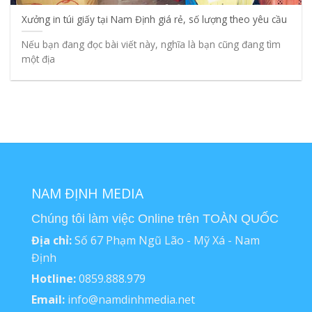
Xưởng in túi giấy tại Nam Định giá rẻ, số lượng theo yêu cầu
Nếu bạn đang đọc bài viết này, nghĩa là bạn cũng đang tìm
một địa
NAM ĐỊNH MEDIA
Chúng tôi làm việc Online trên TOÀN QUỐC
Địa chỉ:
Số 67 Phạm Ngũ Lão - Mỹ Xá - Nam
Định
Hotline:
0859.888.979
Email:
info@namdinhmedia.net