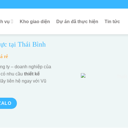
ch vụ
Kho giao diện
Dự án đã thực hiện
Tin tức
lực tại Thái Bình
á rẻ
công ty – doanh nghiệp của
 có nhu cầu
thiết kế
Hãy liên hệ ngay với Vũ
ZALO