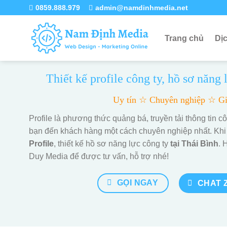
Skip
0859.888.979
admin@namdinhmedia.net
to
content
Trang chủ
Dị
Thiết kế profile công ty, hồ sơ năng 
Uy tín ☆ Chuyên nghiệp ☆ Gi
Profile là phương thức quảng bá, truyền tải thông tin 
bạn đến khách hàng một cách chuyên nghiệp nhất. Khi
Profile
, thiết kế hồ sơ năng lực công ty
tại Thái Bình
. 
Duy Media để được tư vấn, hỗ trợ nhé!
GỌI NGAY
CHAT 