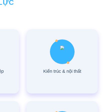
 LỰC
ệp
Kiến trúc & nội thất