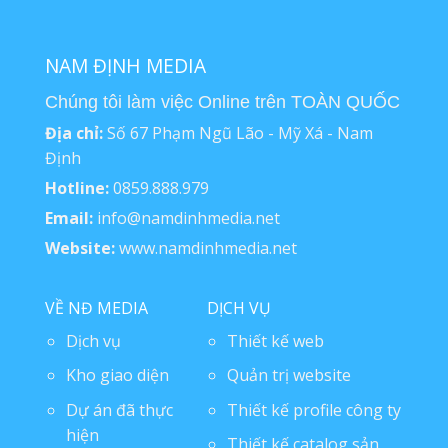
NAM ĐỊNH MEDIA
Chúng tôi làm việc Online trên TOÀN QUỐC
Địa chỉ:
Số 67 Phạm Ngũ Lão - Mỹ Xá - Nam
Định
Hotline:
0859.888.979
Email:
info@namdinhmedia.net
Website:
www.namdinhmedia.net
VỀ NĐ MEDIA
DỊCH VỤ
Dịch vụ
Thiết kế web
Kho giao diện
Quản trị website
Dự án đã thực
Thiết kế profile công ty
hiện
Thiết kế catalog sản