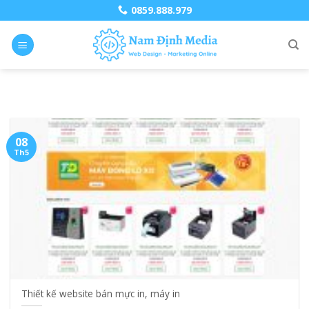
Skip
0859.888.979
to
content
08
Th5
Thiết kế website bán mực in, máy in