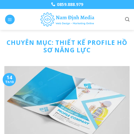
Skip
0859.888.979
to
content
CHUYÊN MỤC:
THIẾT KẾ PROFILE HỒ
SƠ NĂNG LỰC
14
Th10